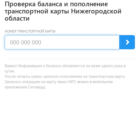
Проверка баланса и пополнение
транспортной карты Нижегородской
области
НОМЕР ТРАНСПОРТНОЙ КАРТЫ
Важно! Информация о балансе обновляется не реже одного раза в
сутки.
После оплаты нужно записать пополнение на транспортную карту.
Записать операцию на карту через NFC можно в мобильном
приложении Ситикард.